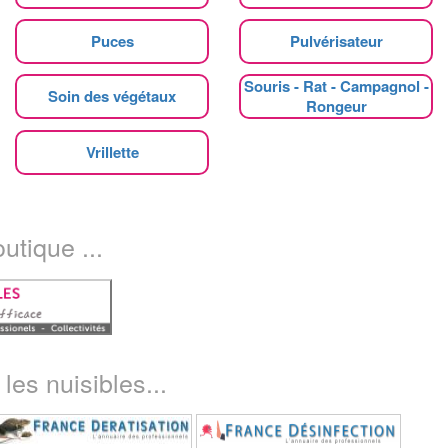
Puces
Pulvérisateur
Souris - Rat - Campagnol -
Soin des végétaux
Rongeur
Vrillette
utique ...
les nuisibles...