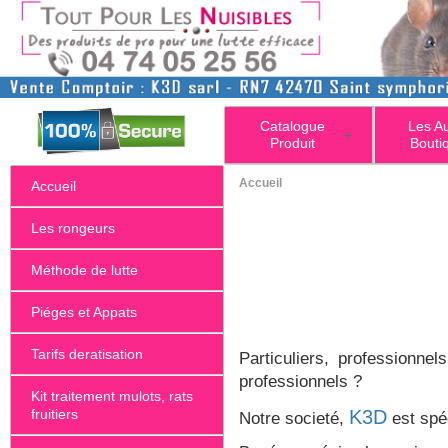
Catalogue
Les A
+
Produit
Bouti
Accueil
Accueil
Les rongeurs
Méthode de lutte
Piéges et Appats
Tarifs deratisation
Particuliers, professionn
professionnels ?
Kit traitement mulots, rats
fruitiers
K3D
Notre societé,
est spéc