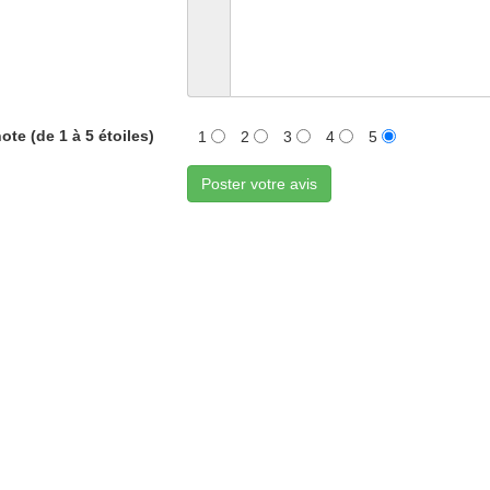
ote (de 1 à 5 étoiles)
1
2
3
4
5
Poster votre avis