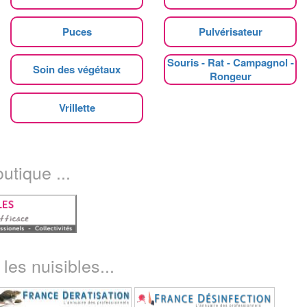
Puces
Pulvérisateur
Souris - Rat - Campagnol -
Soin des végétaux
Rongeur
Vrillette
utique ...
les nuisibles...