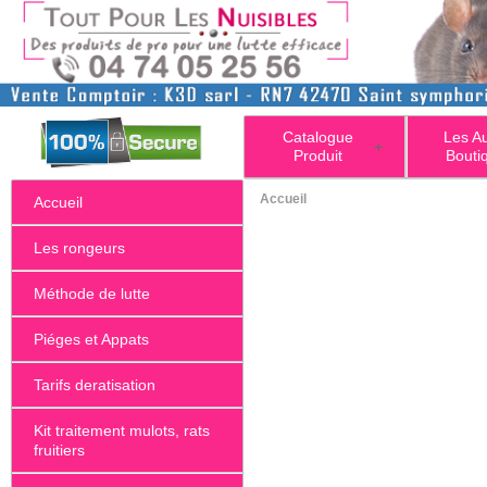
Catalogue
Les A
+
Produit
Bouti
Accueil
Accueil
Les rongeurs
Méthode de lutte
Piéges et Appats
Tarifs deratisation
Kit traitement mulots, rats
fruitiers