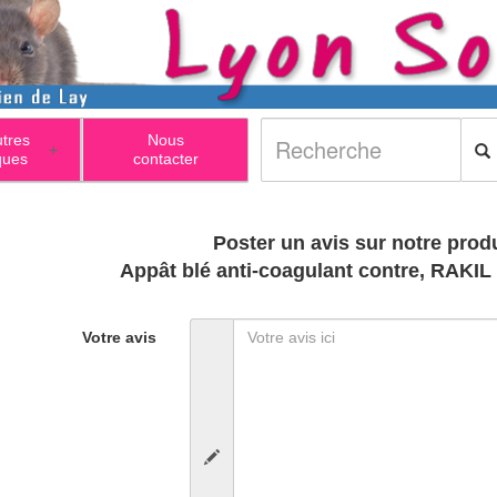
utres
Nous
+
ques
contacter
Poster un avis sur notre produ
Appât blé anti-coagulant contre, RAKIL
Votre avis