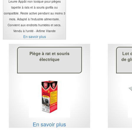
Leurre Appât non toxique pour pièges
tapette à rats et à souris gorilla ou
compatible. Reste active pendant au moins 3
mois. Adapté à l'industrie alimentaire.
Convient aux endroits humides et secs.
Vendu à l'unité - Arôme Viande
En savoir plus
Piège à rat et souris
Lot 
électrique
de gl
En savoir plus